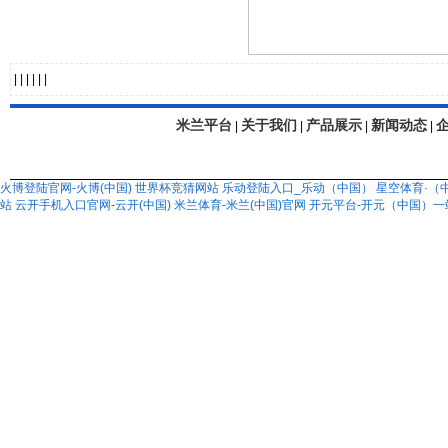
| | | | | |
米兰平台
关于我们
产品展示
新闻动态
|
|
|
|
火博登陆官网-火博(中国)
世界杯竞猜网站
乐动登陆入口_乐动（中国）
星空体育·（中
站
云开手机入口官网-云开(中国)
米兰体育-米兰(中国)官网
开元平台-开元（中国）一