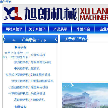
米兰平台
网站米兰平
关于米兰平
产品展示
米兰平台
企业
关于米兰平台-米兰（中国）
产品中心
台
台-米兰（中
粉碎设备
国）一站式
米兰平台-米兰（中
全能粉碎机
|
国）一站式服务平台
油质粉碎机
除尘全能粉碎机
|
服务平台
中药粉碎机
破碎机
|
扣压式小型粉碎机
230多用粉碎机
|
流水式粉碎机
15B多功能粉碎机
|
小型超微粉碎机
超微粉碎机组
|
中草药粉碎机组
涡轮粉碎机
|
高能粉碎机
430粉碎机
|
制药设备