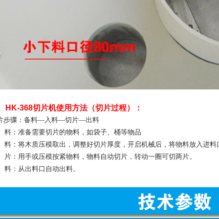
、HK-368
切片机
使用方法（切片过程）：
片步骤：备料
—
入料
—
切片
—
出料
料：准备需要切片的物料，如袋子、桶等物品
料：将木质压模取出，调整好切片厚度，开启机械后，将物料放入进料
片：用手或压模按紧物料，物料自动切片，转动一圈可切两片。
料：从出料口自动出料。