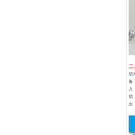
二
切
备
入
切
出