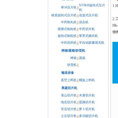
5/7/9冲旋转式压片
1.
H
单冲压片机
|
机
铁质旋转式压片机
花篮式压片机
|
2.
中药制丸机
混合机
|
Hk
摇摆式制粒机
中药切片机
|
物
旋转式制粒机
荸荠式糖衣机
|
中药煎药机
半自动胶囊填充机
|
烤箱/蒸箱/炒货机
烤箱
蒸箱
|
炒货机
|
输送设备
真空上料机
螺旋上料机
|
果蔬切片机
淮山切片机
木薯切片机
|
地瓜切片机
莲藕切片机
|
苦瓜切片机
萝卜切片机
|
土豆切片机
多功能切片机
|