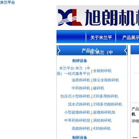
米兰平台
关于米兰平
产品展
产品中心
台-米兰（中
粉碎设备
国）一站式
米兰平台-米兰（中
全能粉碎机
|
国）一站式服务平台
油质粉碎机
除尘全能粉碎机
|
服务平台
中药粉碎机
破碎机
|
扣压式小型粉碎机
230多用粉碎机
|
流水式粉碎机
15B多功能粉碎机
|
产品
小型超微粉碎机
超微粉碎机组
|
机
中草药粉碎机组
涡轮粉碎机
|
详细
高能粉碎机
430粉碎机
|
一
制药设备