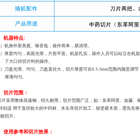
、
机器
特点
:
）机身外形美观、噪音低，操作简单，易清理。
）厚度均匀，表面光滑，片形平直。机架扎实，操作人员可以站立在机架
大口径切片时的操作。
）刀盘光滑、均匀、刀盘直径大，切片厚度可在
0.3
-3mm
范围内随意调节
厚薄均匀。
、
切片范围：
刀片采用整体高速钢，经久耐用，切片范围广泛，如：
东革阿里、血藤、
别适
用于直径较大
的中药材、木头等
切片加工，
较坚硬木质，需先先将
能切片。
、使用参考和切片效果：