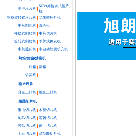
5/7/9冲旋转式压片
单冲压片机
|
机
铁质旋转式压片机
花篮式压片机
|
中药制丸机
混合机
|
摇摆式制粒机
中药切片机
|
旋转式制粒机
荸荠式糖衣机
|
中药煎药机
半自动胶囊填充机
|
烤箱/蒸箱/炒货机
烤箱
蒸箱
|
炒货机
|
输送设备
真空上料机
螺旋上料机
|
果蔬切片机
淮山切片机
木薯切片机
|
地瓜切片机
莲藕切片机
|
苦瓜切片机
萝卜切片机
|
土豆切片机
多功能切片机
|