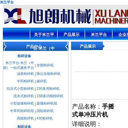
米兰平台
关于米兰平
产品展示
米兰平台
企业
产品展示
产品中心
台-米兰（中
粉碎设备
国）一站式
米兰平台-米兰（中
全能粉碎机
|
国）一站式服务平台
油质粉碎机
除尘全能粉碎机
|
服务平台
中药粉碎机
破碎机
|
扣压式小型粉碎机
230多用粉碎机
|
流水式粉碎机
15B多功能粉碎机
|
小型超微粉碎机
超微粉碎机组
|
产品名称：
手摇
中草药粉碎机组
涡轮粉碎机
|
式单冲压片机
高能粉碎机
430粉碎机
|
详细说明：
制药设备