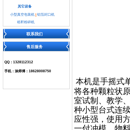
其它设备
小型真空包装机
铝箔封口机
|
秸秆粉碎机
联系我们
售后服务
QQ：
1328112312
手机：
涂师傅：18628008750
本机是手摇式
将各种颗粒状
室试制、教学
种小型台式连
应性强，使用
一付冲模，物