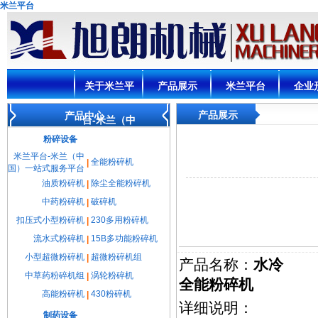
米兰平台
关于米兰平
产品展示
米兰平台
企业
产品展示
产品中心
台-米兰（中
粉碎设备
国）一站式
米兰平台-米兰（中
全能粉碎机
|
国）一站式服务平台
油质粉碎机
除尘全能粉碎机
|
服务平台
中药粉碎机
破碎机
|
扣压式小型粉碎机
230多用粉碎机
|
流水式粉碎机
15B多功能粉碎机
|
小型超微粉碎机
超微粉碎机组
|
产品名称：
水冷
中草药粉碎机组
涡轮粉碎机
|
全能粉碎机
高能粉碎机
430粉碎机
|
详细说明：
制药设备