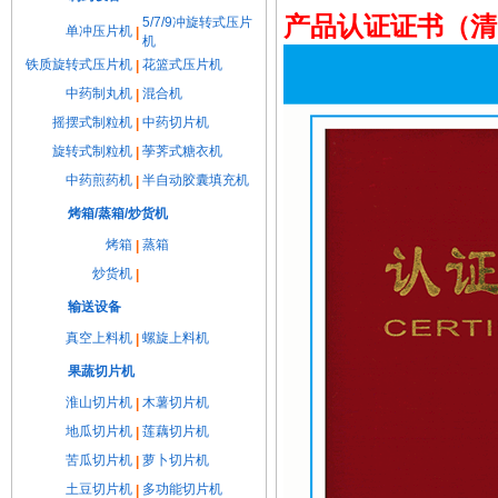
产品认证证书（清
5/7/9冲旋转式压片
单冲压片机
|
机
铁质旋转式压片机
花篮式压片机
|
中药制丸机
混合机
|
摇摆式制粒机
中药切片机
|
旋转式制粒机
荸荠式糖衣机
|
中药煎药机
半自动胶囊填充机
|
烤箱/蒸箱/炒货机
烤箱
蒸箱
|
炒货机
|
输送设备
真空上料机
螺旋上料机
|
果蔬切片机
淮山切片机
木薯切片机
|
地瓜切片机
莲藕切片机
|
苦瓜切片机
萝卜切片机
|
土豆切片机
多功能切片机
|